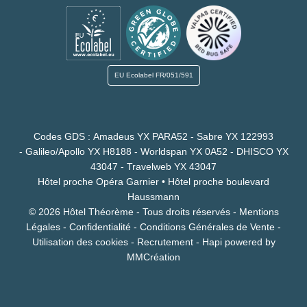
EU Ecolabel
FR/051/591
Codes GDS : Amadeus YX PARA52 - Sabre YX 122993
- Galileo/Apollo YX H8188 - Worldspan YX 0A52 - DHISCO YX
43047 - Travelweb YX 43047
Hôtel proche Opéra Garnier
•
Hôtel proche boulevard
Haussmann
© 2026 Hôtel Théorème - Tous droits réservés -
Mentions
Légales
-
Confidentialité
-
Conditions Générales de Vente
-
Utilisation des cookies
-
Recrutement
-
Hapi
powered by
MMCréation