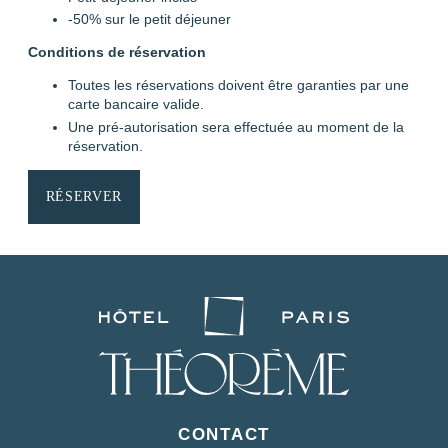
-50% sur le petit déjeuner
Conditions de réservation
Toutes les réservations doivent être garanties par une
carte bancaire valide.
Une pré-autorisation sera effectuée au moment de la
réservation.
ACCUEIL
RÉSERVER
CHAMBRES
SERVICES
OFFRES & PACKAGES
QUARTIER & TRANSPORTS
NOS ENGAGEMENTS
GALERIE PHOTOS
CONTACT
FAQ
CONTACT
MA RÉSERVATION