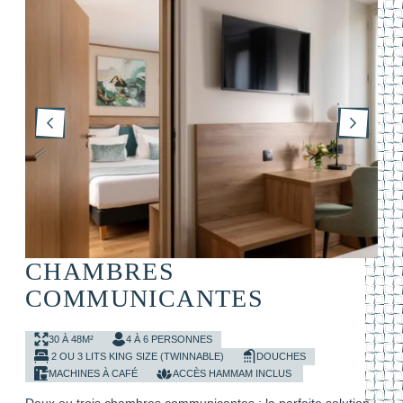
CHAMBRES
COMMUNICANTES
30 À 48M²
4 À 6 PERSONNES
2 OU 3 LITS KING SIZE (TWINNABLE)
DOUCHES
MACHINES À CAFÉ
ACCÈS HAMMAM INCLUS
Deux ou trois chambres communicantes : la parfaite solution