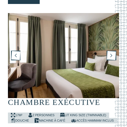
CHAMBRE EXÉCUTIVE
17M²
2 PERSONNES
LIT KING SIZE (TWINNABLE)
DOUCHE
MACHINE À CAFÉ
ACCÈS HAMMAM INCLUS