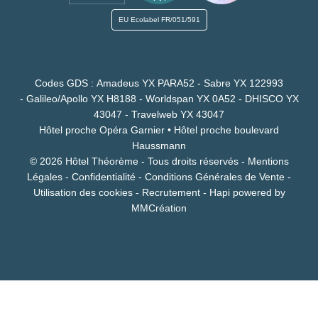
EU Ecolabel
FR/051/591
Codes GDS : Amadeus YX PARA52 - Sabre YX 122993
- Galileo/Apollo YX H8188 - Worldspan YX 0A52 - DHISCO YX
43047 - Travelweb YX 43047
Hôtel proche Opéra Garnier
•
Hôtel proche boulevard
Haussmann
© 2026 Hôtel Théorème - Tous droits réservés -
Mentions
Légales
-
Confidentialité
-
Conditions Générales de Vente
-
Utilisation des cookies
-
Recrutement
-
Hapi
powered by
MMCréation