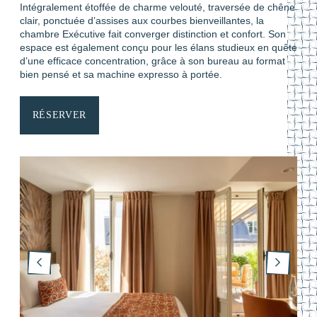
Intégralement étoffée de charme velouté, traversée de chêne
clair, ponctuée d’assises aux courbes bienveillantes, la
chambre Exécutive fait converger distinction et confort. Son
espace est également conçu pour les élans studieux en quête
ACCUEIL
d’une efficace concentration, grâce à son bureau au format
bien pensé et sa machine expresso à portée.
CHAMBRES
SERVICES
RÉSERVER
OFFRES & PACKAGES
QUARTIER & TRANSPORTS
NOS ENGAGEMENTS
GALERIE PHOTOS
CONTACT
FAQ
MA RÉSERVATION
RÉSERVER