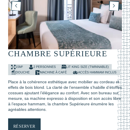
CHAMBRE SUPÉRIEURE
15M²
2 PERSONNES
LIT KING SIZE (TWINNABLE)
DOUCHE
MACHINE À CAFÉ
ACCÈS HAMMAM INCLUS
Place à la cohérence esthétique avec mobilier au cordeau et
effets de bois blond. La clarté de l’ensemble s’habille d’étoffes
cossues ajoutant l’élégance au confort. Avec son bureau sur
mesure, sa machine expresso à disposition et son accès libre
à l’espace hammam, la chambre Supérieure énumère les
agréables attentions.
RÉSERVER